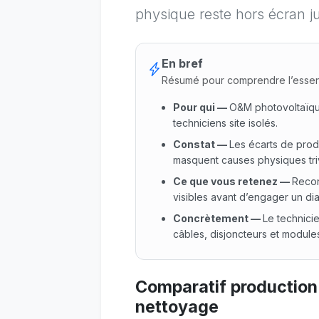
physique reste hors écran ju
En bref
Résumé pour comprendre l’essen
Pour qui
—
O&M photovoltaïqu
techniciens site isolés.
Constat
—
Les écarts de prod
masquent causes physiques triv
Ce que vous retenez
—
Recon
visibles avant d’engager un dia
Concrètement
—
Le technicie
câbles, disjoncteurs et module
Pour qui : O&M photovoltaïque
Comparatif production
nettoyage