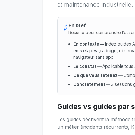
et maintenance industrielle.
En bref
Résumé pour comprendre l’essen
En contexte
—
Index guides A
en 5 étapes (cadrage, observati
navigateur sans app.
Le constat
—
Applicable tous 
Ce que vous retenez
—
Compl
Concrètement
—
3 sessions g
En contexte : Index guides As
Guides vs guides par 
Les guides décrivent la méthode tr
un métier (incidents récurrents, 