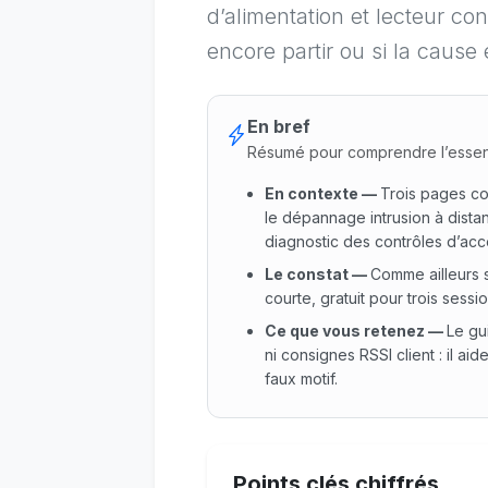
d’alimentation et lecteur con
encore partir ou si la cause 
En bref
Résumé pour comprendre l’essen
En contexte
—
Trois pages co
le dépannage intrusion à distan
diagnostic des contrôles d’acc
Le constat
—
Comme ailleurs s
courte, gratuit pour trois sess
Ce que vous retenez
—
Le gu
ni consignes RSSI client : il a
faux motif.
En contexte : Trois pages cou
Points clés chiffrés