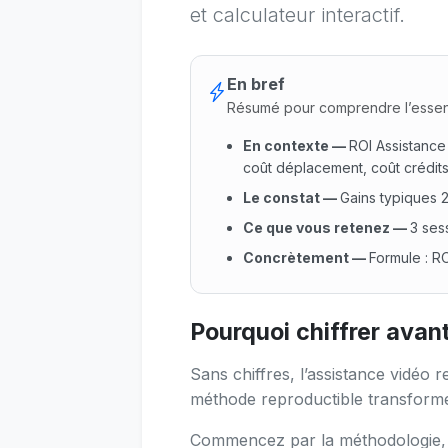
et calculateur interactif.
En bref
Résumé pour comprendre l’essen
En contexte
—
ROI Assistance
coût déplacement, coût crédits,
Le constat
—
Gains typiques 
Ce que vous retenez
—
3 sess
Concrètement
—
Formule : RO
En contexte : ROI Assistance 
Pourquoi chiffrer avan
Sans chiffres, l’assistance vidéo r
méthode reproductible transforme 
Commencez par la méthodologie, pu