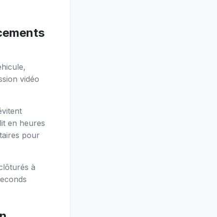
acements
éhicule,
ssion vidéo
vitent
lit en heures
taires pour
 clôturés à
 seconds
un