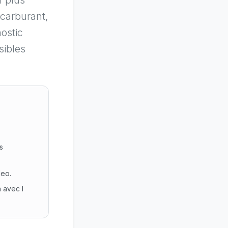
n plus
 carburant,
ostic
sibles
s
deo.
n avec l
niciens maintenance se deplacent entre sites pour des diagn