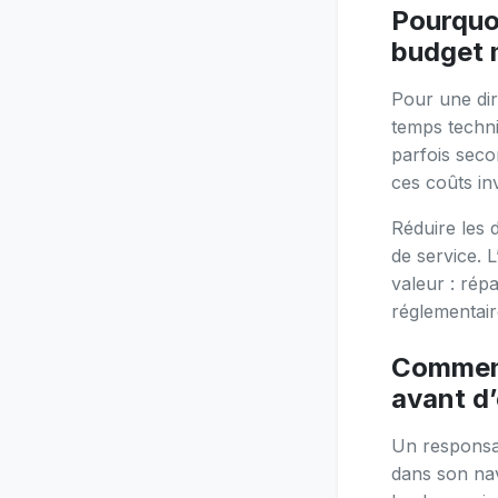
Pourquoi
budget 
Pour une dir
temps techni
parfois secon
ces coûts inv
Réduire les 
de service. L
valeur : rép
réglementair
Comment 
avant d
Un responsab
dans son navi