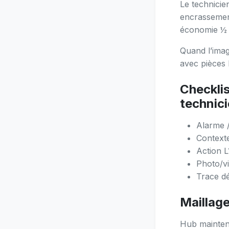
Le technicien
encrassement
économie ½
Quand l’imag
avec pièces l
Checkli
technic
Alarme 
Contexte
Action L
Photo/v
Trace d
Maillag
Hub maintenan