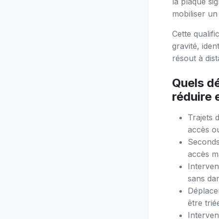
la plaque si
mobiliser un
Cette qualif
gravité, iden
résout à dis
Quels d
réduire 
Trajets 
accès ou
Seconds 
accès ma
Interven
sans dang
Déplace
être tri
Interven