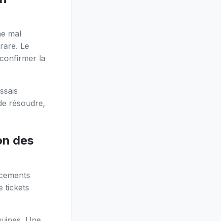
ne mal
 rare. Le
confirmer la
ssais
 de résoudre,
on des
acements
 tickets
équipes. Une