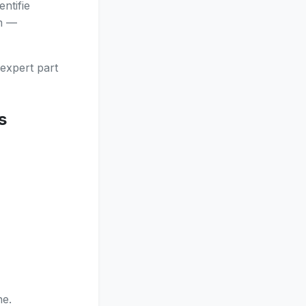
entifie
im —
expert part
s
ne.