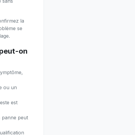
e sans
onfirmez la
problème se
lage.
 peut-on
 symptôme,
e ou un
este est
a panne peut
alification