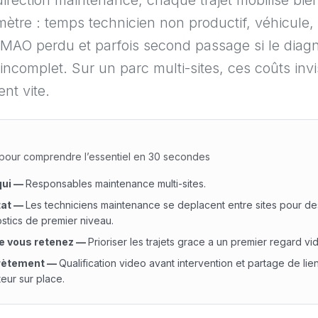
irection maintenance, chaque trajet mobilise bie
mètre : temps technicien non productif, véhicule,
MAO perdu et parfois second passage si le diagn
it incomplet. Sur un parc multi-sites, ces coûts invi
nt vite.
our comprendre l’essentiel en 30 secondes
qui
—
Responsables maintenance multi-sites.
at
—
Les techniciens maintenance se deplacent entre sites pour de
stics de premier niveau.
e vous retenez
—
Prioriser les trajets grace a un premier regard vi
rètement
—
Qualification video avant intervention et partage de lie
eur sur place.
i : Responsables maintenance multi-sites. Constat : Les tech