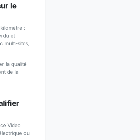
ur le
kilomètre :
rdu et
c multi-sites,
r la qualité
ent de la
lifier
nce Video
électrique ou