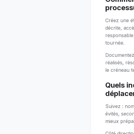
process
Créez une ét
décrite, accè
responsable 
tournée.
Documentez 
réalisés, ré
le créneau t
Quels in
déplace
Suivez : nom
évités, seco
mieux prépar
Côté directio