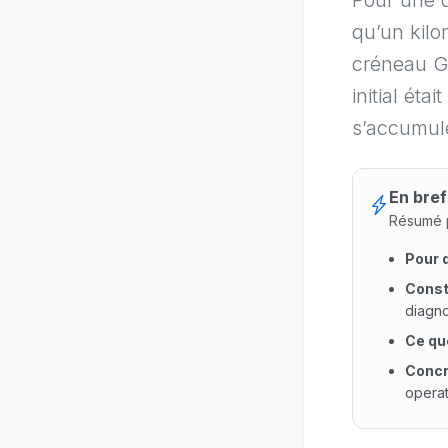
Pour une d
qu’un kilo
créneau G
initial éta
s’accumule
En bref
Résumé p
Pour 
Const
diagno
Ce qu
Conc
operat
Pour qu