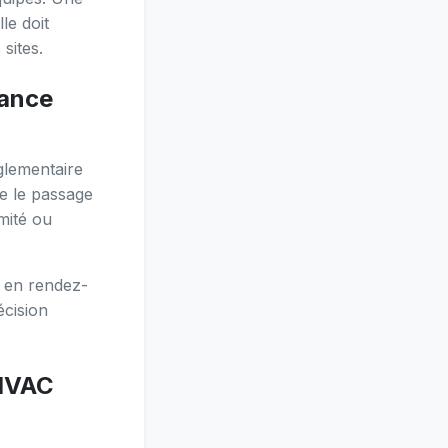
le doit
sites.
nance
églementaire
ue le passage
mité ou
 en rendez-
écision
 HVAC