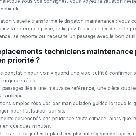
gnalétique sous vos consignes. Vous voyez la situation réell
 véhicule.
ication visuelle transforme le dispatch maintenance : vous c
tifiez la référence pièce, anticipez l’accès et décidez si le 
tance, se reporte ou nécessite un passage avec le bon outil
éplacements techniciens maintenance
en priorité ?
de constat « pour voir » quand une visio suffit à confirmer
 urgence réelle.
passages liés à une mauvaise référence, une pièce oublié
l anticipé.
tions simples résolues par manipulation guidée lorsque le g
er pour l’utilisateur sur site.
ments déclenchés par prudence faute d’image, alors que l
ée en quelques minutes.
tions non urgentes replanifiées plus intelligemment après qu