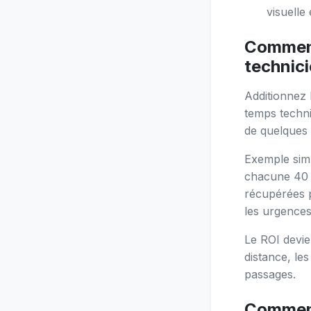
visuelle
Comment 
technic
Additionnez 
temps techni
de quelques 
Exemple simp
chacune 40 m
récupérées 
les urgences
Le ROI devien
distance, le
passages.
Comment 