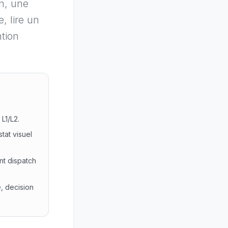
en, une
, lire un
ntion
L1/L2.
tat visuel
nt dispatch
, decision
reinte L1/L2. Constat : Une machine a l arret attend parfoi