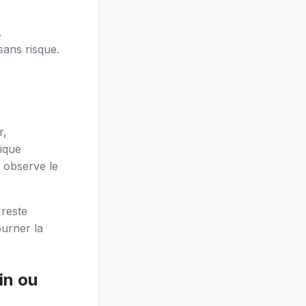
.
sans risque.
r,
nique
t observe le
 reste
ourner la
in ou