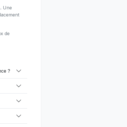
n. Une
placement
ux de
nce ?