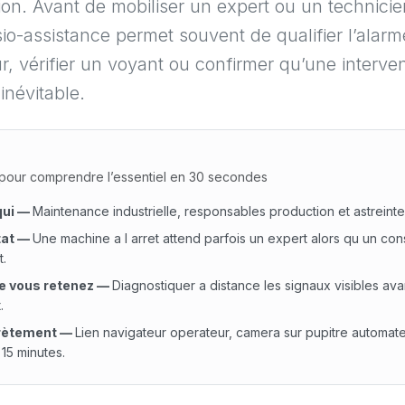
ion. Avant de mobiliser un expert ou un technici
sio-assistance permet souvent de qualifier l’alarme
r, vérifier un voyant ou confirmer qu’une interve
 inévitable.
our comprendre l’essentiel en 30 secondes
qui
—
Maintenance industrielle, responsables production et astreinte 
at
—
Une machine a l arret attend parfois un expert alors qu un cons
t.
e vous retenez
—
Diagnostiquer a distance les signaux visibles ava
.
rètement
—
Lien navigateur operateur, camera sur pupitre automate
 15 minutes.
i : Maintenance industrielle, responsables production et ast