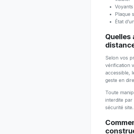
Voyants 
Plaque s
État d’u
Quelles 
distanc
Selon vos pr
vérification
accessible, 
geste en dire
Toute manipu
interdite pa
sécurité site.
Comment 
constru