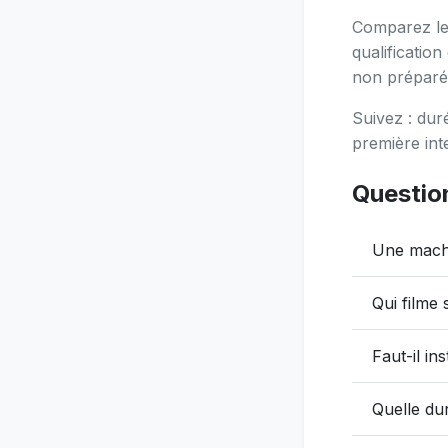
Comparez le 
qualificatio
non préparé
Suivez : dur
première int
Questio
Une machin
Qui filme 
Faut-il in
Quelle du