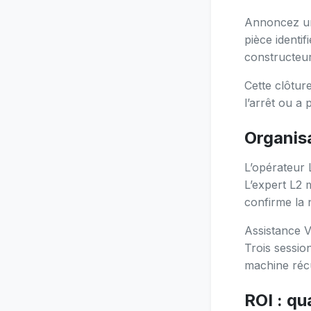
Annoncez une
pièce identi
constructeur
Cette clôtur
l’arrêt ou a 
Organisa
L’opérateur 
L’expert L2 m
confirme la 
Assistance V
Trois sessio
machine réc
ROI : qu