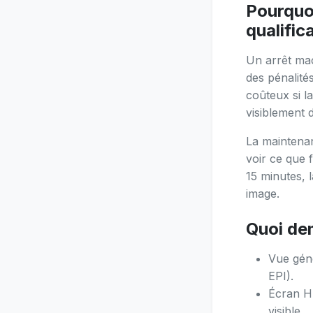
Pourquoi
qualific
Un arrêt mac
des pénalité
coûteux si l
visiblement 
La maintenan
voir ce que 
15 minutes, 
image.
Quoi dem
Vue géné
EPI).
Écran HM
visible.