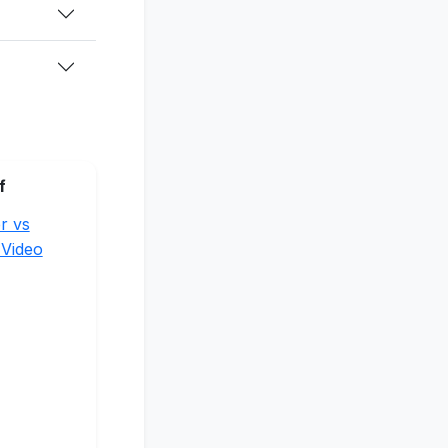
f
r vs
 Video