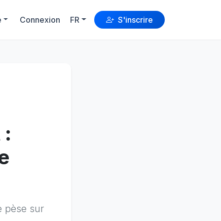
e
Connexion
FR
S'inscrire
 :
e
e pèse sur