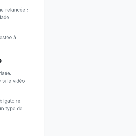
ne relancée ;
lade
estée à
o
isée.
 si la vidéo
igatoire.
un type de