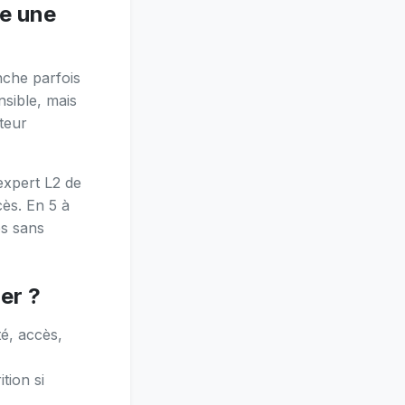
ge une
nche parfois
nsible, mais
teur
expert L2 de
cès. En 5 à
es sans
er ?
é, accès,
tion si