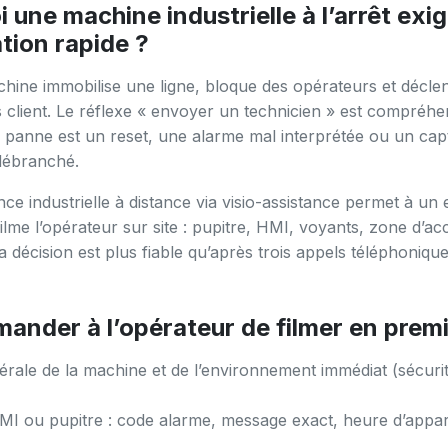
 une machine industrielle à l’arrêt exi
ation rapide ?
hine immobilise une ligne, bloque des opérateurs et décle
s client. Le réflexe « envoyer un technicien » est compréhe
a panne est un reset, une alarme mal interprétée ou un cap
débranché.
ce industrielle à distance via visio-assistance permet à un 
filme l’opérateur sur site : pupitre, HMI, voyants, zone d’ac
la décision est plus fiable qu’après trois appels téléphoniqu
ander à l’opérateur de filmer en premi
rale de la machine et de l’environnement immédiat (sécurit
I ou pupitre : code alarme, message exact, heure d’appari