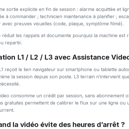
 sortie explicite en fin de session : alarme acquittée et lig
fiée à commander ; technicien maintenance à planifier ; esca
 avec preuves visuelles (code, plaque, symptôme filmé).
e réduit les rappels et documente pourquoi la machine est r
pu repartir.
tion L1 / L2 / L3 avec Assistance Vide
L1 reçoit le lien navigateur sur smartphone ou tablette autor
ène la session depuis son poste. L3 terrain n’intervient que
nécessité.
ideo consomme un crédit par session, sans abonnement obl
ns gratuites permettent de calibrer le flux sur une ligne ou 
urrent.
and la vidéo évite des heures d’arrêt ?