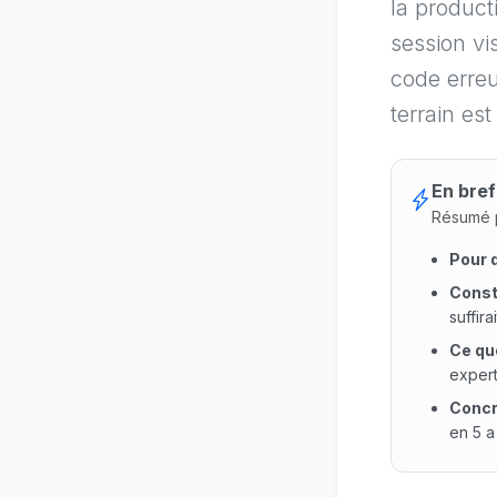
la product
session vi
code erreu
terrain est
En bref
Résumé p
Pour 
Const
suffirai
Ce qu
expert
Conc
en 5 a
Pour qu