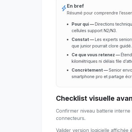
En bref
Résumé pour comprendre l’essen
Pour qui
—
Directions techniq
cellules support N2/N3.
Constat
—
Les experts senior
que junior pourrait clore guidé.
Ce que vous retenez
—
Étend
kilométriques ni délais file d’att
Concrètement
—
Senior envoi
smartphone pro et partage écr
Pour qui : Directions techniq
Checklist visuelle ava
Confirmer niveau batterie interne
connecteurs.
Valider version logicielle affich