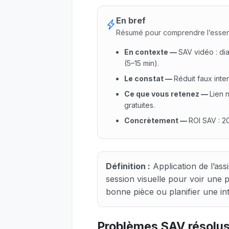
En bref
Résumé pour comprendre l’essen
En contexte
—
SAV vidéo : di
(5–15 min).
Le constat
—
Réduit faux inte
Ce que vous retenez
—
Lien 
gratuites.
Concrètement
—
ROI SAV : 2
En contexte : SAV vidéo : dia
Définition :
Application de l’ass
session visuelle pour voir une 
bonne pièce ou planifier une in
Problèmes SAV résolus