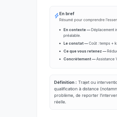
En bref
Résumé pour comprendre l’essen
En contexte
—
Déplacement inut
préalable.
Le constat
—
Coût : temps + k
Ce que vous retenez
—
Réduc
Concrètement
—
Assistance V
En contexte : Déplacement inu
Définition :
Trajet ou intervent
qualification à distance (notamm
problème, de reporter l’interve
réelle.