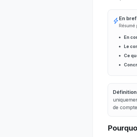
En bref
Résumé p
En co
Le co
Ce qu
Conc
En cont
Définition
uniquement
de compte
Pourquoi