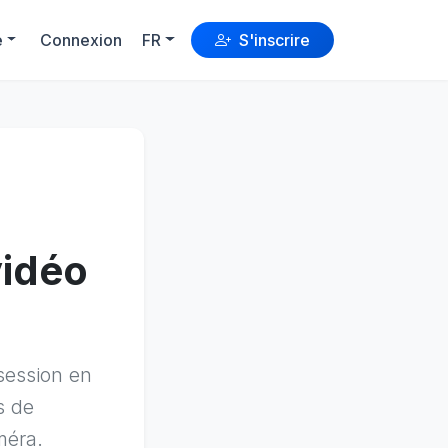
e
Connexion
FR
S'inscrire
vidéo
 session en
s de
méra.