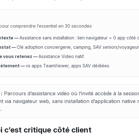
our comprendre l’essentiel en 30 secondes
ntexte
—
Assistance sans installation : lien navigateur = 0 app côté c
nstat
—
Clé adoption conciergerie, camping, SAV seniors/voyageur
e vous retenez
—
Assistance Video natif.
rètement
—
vs apps TeamViewer, apps SAV dédiées.
exte : Assistance sans installation : lien navigateur = 0 a
 :
Parcours d’assistance vidéo où l’invité accède à la sessio
 via navigateur web, sans installation d’application native n
.
 c’est critique côté client