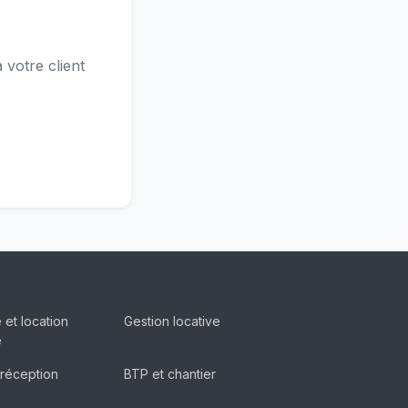
votre client
 et location
Gestion locative
e
 réception
BTP et chantier