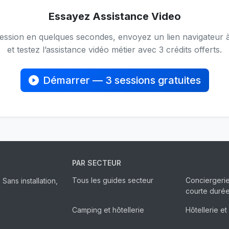
Essayez Assistance Video
ession en quelques secondes, envoyez un lien navigateur à 
et testez l’assistance vidéo métier avec 3 crédits offerts.
Démarrer — 3 sessions gratuites
PAR SECTEUR
Tous les guides secteur
Conciergerie
ans installation,
courte duré
Camping et hôtellerie
Hôtellerie et