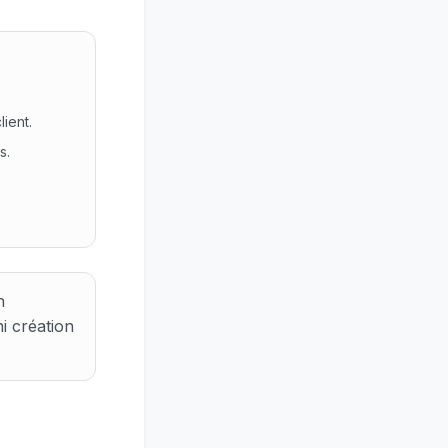
lient.
s.
pp côté client. Le constat : Clé adoption conciergerie, cam
n
i création