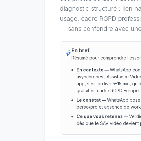
diagnostic structuré : lien n
usage, cadre RGPD professio
— sans confondre avec une
En bref
Résumé pour comprendre l’essen
En contexte
—
WhatsApp conv
asynchrones ; Assistance Video
app, session live 5–15 min, gu
gratuites, cadre RGPD Europe.
Le constat
—
WhatsApp pose d
perso/pro et absence de workf
Ce que vous retenez
—
Verdi
dès que le SAV vidéo devient 
En contexte : WhatsApp convi