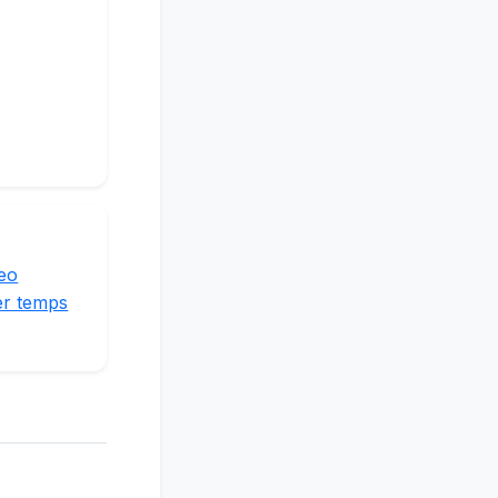
deo
er temps