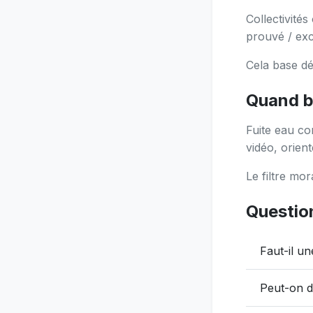
Collectivité
prouvé / exc
Cela base d
Quand b
Fuite eau co
vidéo, orien
Le filtre mor
Questio
Faut-il un
Peut-on d