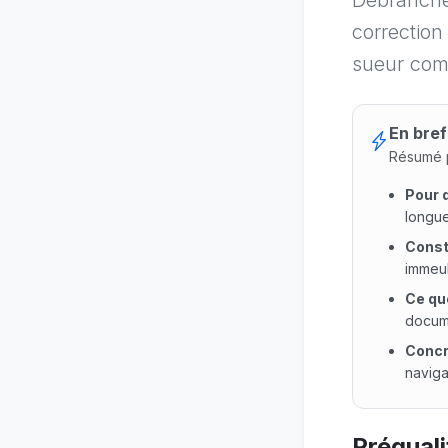
Débrancher
correction 
sueur com
En bref
Résumé p
Pour 
longue
Const
immeub
Ce qu
docum
Conc
naviga
Pour qu
Préqual