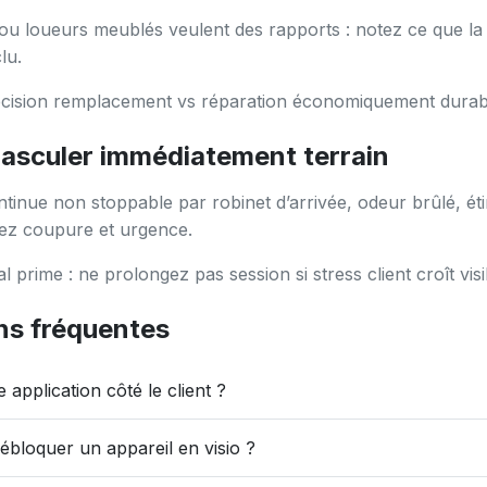
s ou loueurs meublés veulent des rapports : notez ce que la
lu.
écision remplacement vs réparation économiquement durab
asculer immédiatement terrain
ntinue non stoppable par robinet d’arrivée, odeur brûlé, éti
tez coupure et urgence.
al prime : ne prolongez pas session si stress client croît vis
ns fréquentes
e application côté le client ?
ébloquer un appareil en visio ?