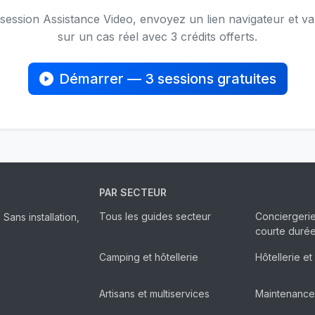
ession Assistance Video, envoyez un lien navigateur et val
sur un cas réel avec 3 crédits offerts.
Démarrer — 3 sessions gratuites
PAR SECTEUR
Tous les guides secteur
Conciergerie
ans installation,
courte duré
Camping et hôtellerie
Hôtellerie et
Artisans et multiservices
Maintenance 