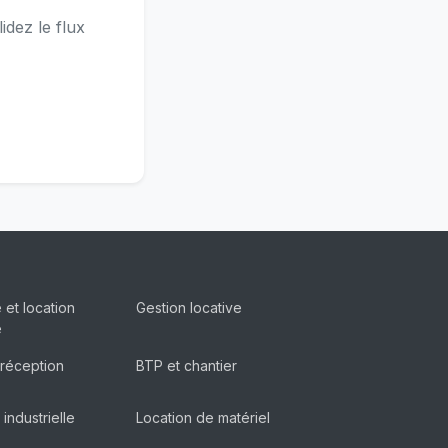
idez le flux
 et location
Gestion locative
e
 réception
BTP et chantier
industrielle
Location de matériel