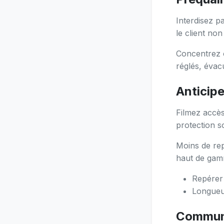
Interdisez pa
le client non 
Concentrez o
réglés, évac
Anticipe
Filmez accès
protection s
Moins de rep
haut de gam
Repérer 
Longueur
Communi