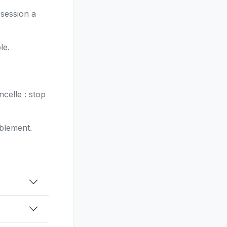
 session a
le.
ncelle : stop
iblement.