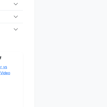
f
r vs
 Video