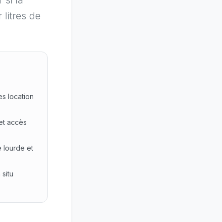
 si la
 litres de
es location
 et accès
 lourde et
 situ
services location longue durée. Constat : Interventions lou