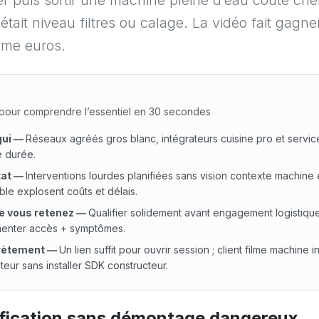
 puis sortir une machine pleine d’eau coûte cher
était niveau filtres ou calage. La vidéo fait gagner
me euros.
our comprendre l’essentiel en 30 secondes
qui
—
Réseaux agréés gros blanc, intégrateurs cuisine pro et servic
 durée.
at
—
Interventions lourdes planifiées sans vision contexte machine
le explosent coûts et délais.
e vous retenez
—
Qualifier solidement avant engagement logistique
enter accès + symptômes.
rètement
—
Un lien suffit pour ouvrir session ; client filme machine in
teur sans installer SDK constructeur.
i : Réseaux agréés gros blanc, intégrateurs cuisine pro et 
ification sans démontage dangereux