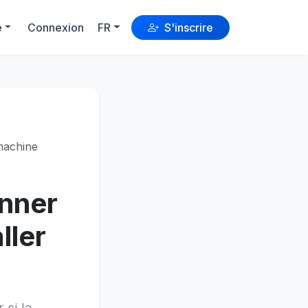
e
Connexion
FR
S'inscrire
 machine
anner
ller