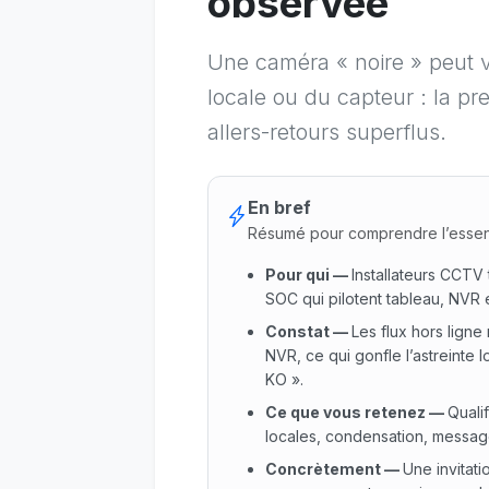
observée
Une caméra « noire » peut v
locale ou du capteur : la pr
allers-retours superflus.
En bref
Résumé pour comprendre l’essen
Pour qui
—
Installateurs CCTV t
SOC qui pilotent tableau, NVR
Constat
—
Les flux hors lign
NVR, ce qui gonfle l’astreinte
KO ».
Ce que vous retenez
—
Quali
locales, condensation, message
Concrètement
—
Une invitat